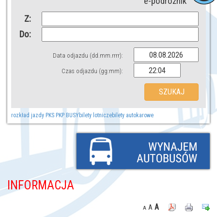
e-podróżnik
Z:
Do:
Data odjazdu (dd.mm.rrrr):
Czas odjazdu (gg:mm):
rozkład jazdy PKS PKP BUSY
bilety lotnicze
bilety autokarowe
INFORMACJA
A
A
A